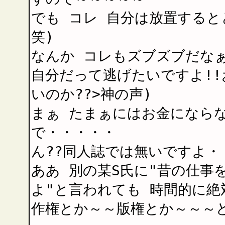
でも コレ 自分は放置すると
笑)
なんか コレもズブズブだな
自分だって逃げたいですよ!!
いのか??>神の声)
まぁ たまぁにはお金になら
で・・・・・
ん??同人誌では無いですよ・
ああ 別の某S氏に"昔の仕事
よ"と言われても 時間的に絶
作権とか～～版権とか～～～ど